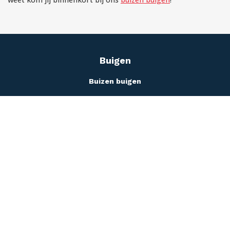
Buigen
Buizen buigen
Doornbuigen
Scroll
Profielen buigen
naar
boven
Airco leidingen buigen
Hydrauliek leidingen buigen
Trapleuningen buigen