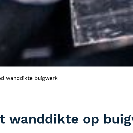
ed wanddikte buigwerk
ft wanddikte op bui